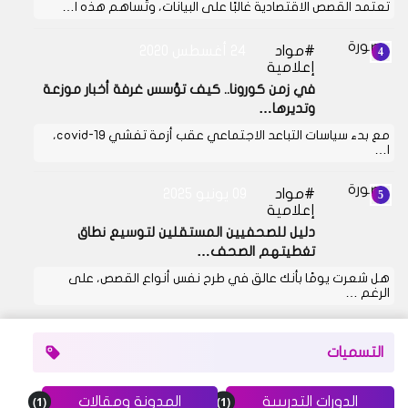
تعتمد القصص الاقتصادية غالبًا على البيانات، وتُساهم هذه ا…
مواد
24 أغسطس 2020
إعلامية
في زمن كورونا.. كيف تؤسس غرفة أخبار موزعة
وتديرها…
مع بدء سياسات التباعد الاجتماعي عقب أزمة تفشي covid-19،
ا…
مواد
09 يونيو 2025
إعلامية
دليل للصحفيين المستقلين لتوسيع نطاق
تغطيتهم الصحف…
هل شعرت يومًا بأنك عالق في طرح نفس أنواع القصص، على
الرغم …
التسميات
(1)
(1)
الدورات التدريبية
المدونة ومقالات