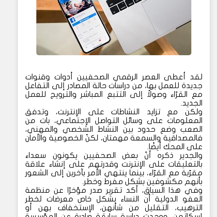
لقد أعطى العصر الرقمي الصحفيين أدوات وقنوات
جديدة للعمل بها، من دراسات حالة المصادر إلى التفاعل
مع القرّاء وصولاً إلى التتبع المباشر والترويج للعمل
الجديد.
ولكن مع تزايد النشاطات على الإنترنت، وتدفق
المعلومات على وسائل التواصل الإجتماعي، بات من
الصعب وضع حدود بين النشاط الشخصي والمهني،
فالمصداقية والسمعة مهمتان، لكنّ الخصوصية والأمان
على المحك أيضًا.
والجدير ذكره أنّ بعض الصحفيين يكونون سعداء
بالتعليقات على الإنترنت وقدرتهم على إنشاء علاقة
مقرّبة مع القرّاء، بينما ينتهي الأمر بآخرين إلى الشعور
بأنهم مكشوفين بشكل مفرط وخطر.
وفي هذا السياق، أكد تقرير صدر مؤخرًا عن منظمة
العفو الدولية أن النساء بشكل خاص معرضات لخطر
الترهيب، التقليل من شأنهن، الإستخفاف بهن أو
إسكاتهن. ووجدت دراسة سابقة صادرة عن المؤسسة