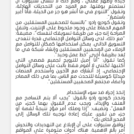
جيدة لإظهار عملي"، ومع ذلك لا تنسى ستيوارت أن
تستمتع بوقتها، مع المزيد من التحديثات الهادئة،
وتقول: "التنوع في ما أنشر هو جز من الحيلة، فأنا أغير
باستمرار".
وتقول كودرو رادو: "بالنسبة للصحفيين المستقلين، من
المهم الحفاظ على وجود ملحوظ على الإنترنت، ولنقل
الصراحة إنه جزء من طريقة تسويقك لنفسك"، مضيفةً:
"مع ذلك، لدى وسائل التواصل الإجتماعي قدرة تتعدى
التسويق الذاتي. يمكن استخدامها كمكان للتواصل مع
الزملاء من الصحفيين المستقلين وإنشاء شبكة في ما
يُعد بطريقة أخرى "خط عمل وحيد".
كما تقول: "أنا أميل للترويج لجميع قصصي التي
أكتبها، لكنني لا أقوم فقط بالبث على وسائل التواصل
الإجتماعي، إذ أتشارك مع الآخرين وأستخدم المنصات
مبدئيًا كوسيلة للتحدث مع الناس، بما في ذلك المصادر
وأعضاء مجتمع الصحفيين المستقلين".
إتخذ إجراءً ضد سوء الإستخدام
وتحذر كودرو رادو بالقول: "يجب ألا يتم التسامح مع
العنف والإيذاء، ويجب عدم القبول بهما كجزء من
العمل"، وتضيف: "إذا وصلك أمر مؤذٍ نتيجةً لقصة أو
جزء من تقرير، عليك إعادة توجيه تلك الرسائل إلى
المحرر الخاص بك".
توافق ستيوارت على أن الإبلاغ عن التهديدات والتحرش
أمر بالغ الاهمية. هناك أدوات متوفرة على المواقع