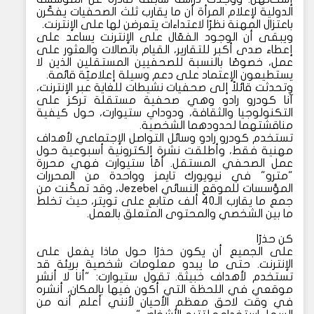
الدولية لإعلام المرأة أن ما يقارب ثلث الصحفيات يفكّرن
باعتزال المهنة نظرًا لاعتداءات يتعرضن لها على الإنترنت.
ويبقى أن الوجود الفعّال على الإنترنت يساعد على
إعطاء صدى أكبر للتقارير، القيام باتصالات والعثور على
عمل، خصوصًا بالنسبة للصحفيين المستقلين الذين لا
يستطيعون الإعتماد على دعم وسيلة إعلاميّة قائمة.
وتحدثت قائلاً إلى صحفيات نشيطات للغاية عبر الإنترنت،
آنا كودرو رادو وهي صحفية مستقلة تركز على
التكنولوجيا والثقافة، ودوداي ستيوارت، حول كيفية
مناقشتهما لحدودهما الشخصية.
تستخدم كودرو رادو وسائل التواصل الإجتماعي لأهداف
مهنية فقط، وأطلقت نشرة إلكترونية أسبوعية حول
عمل الصحفي المستقل. أمّا ستيوارت فهي محررة
"مترو" في نيويورك تايمز وواحدة من المحررات
المؤسسات للموقع النسائي Jezebel، وقد تمكّنت من
جمع ما يقارب الـ40 ألف متابع على تويتر، حيث تخلط
ما بين الشخصي والمحتوى المتعلق بالعمل.
كن حذرًا
على الجميع أن يكون حذرًا حول ماذا يفعل على
الإنترنت. حتى ما يبدو معلومات شخصية بريئة قد
تستخدم لأهداف خبيثة. تقول ستيوارت: "أنا لا أنشر
موقعي في اللحظة التي أكون فيها بالمكان، أنشره
في وقت لاحق معظم الأحيان لأنني أعلم أنه من