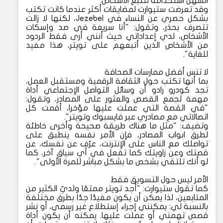
السهل استخدامه لتتبع الأشخاص."
وقد تعرضت ستيوارت لمضايقات أكثر عندما كانت تكتب
بشكل حصري عن النساء في Jezebel، لكنها لا زالت
تتصرف بحذر، وتقول: "أنا سريعة في صد وإسكات
الأشخاص، لدي إعداداتي حيث أنني أرى فقط الردود
من الأشخاص الذين أتبعهم على تويتر، هذا مفيد
للغاية".
لا تنس أفضل ممارسات الصحافة
بما أنها تكتب حول الثقافة الرقمية ومستقبل العمل،
تجد كودرو رادو أن وسائل التواصل الإجتماعي أداة
مهمة لجمع القصص والعثور على المصادر، وتقول:
"في القصة التي عملت عليها مؤخرا، أقمت كل
اتصالاتي مع مصادري عبر فايسبوك وتويتر".
وتضيف: "مثل ما هناك طريقة صحيحة وأخرى خاطئة
لطرق ابواب المصادر، فإن الأمر نفسه ينطبق على
تواصلك مع الناس على الإنترنت، عرّف عن نفسك، عن
قصتك وعن زاويتك كما تفعل في أي سياق آخر، كما
لو أنك تلتقي بشخص ما بشكل مباشر للمرة الأولى".
الأمر ليس حول التسويق فقط
كما تقول ستيوارت: "أجد تويتر ممتعًا ولديّ الكثير من
المتابعين، لذا يمكن أن يكون مفيدًا جدًا بطرق مختلفة
بالنسبة لي: يمكنني إجراء إستطلاع غير رسمي، أو نشر
قصص تهمني أو عملت عليها. يمكنه أن يكون أداة