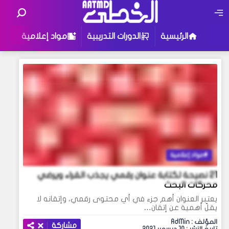
الرئيسية
الدورات التدريبية
مواد إعلامية
ك
مواد إعلامية
21 نصيحة لكتابة عنوان رقمي يجذب القراء ويرضي
محركات البحث
يعتبر العنوان أهم جزء في أي محتوى رقمي، وإتقانه لا
يقلّ أهمية عن إتقان…
المؤلف : AdMin
مشاركة