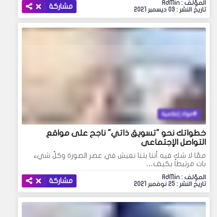
المؤلف : AdMin
مشاركة
تاريخ النشر : 03 ديسمبر 2021
مواد إعلامية
خطواتك نحو "تسويق ذاتي" ناجح على مواقع
التواصل الإجتماعي
ممّا لا شك فيه أننا بتنا نعيش في عصر الصورة وكلّ شيء
بات مرتبطاً بكيف…
المؤلف : AdMin
مشاركة
تاريخ النشر : 25 نوفمبر 2021