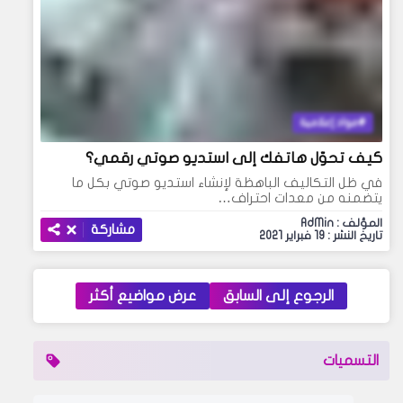
مواد إعلامية
كيف تحوّل هاتفك إلى استديو صوتي رقمي؟
في ظل التكاليف الباهظة لإنشاء استديو صوتي بكل ما
يتضمنه من معدات احتراف…
المؤلف : AdMin
مشاركة
تاريخ النشر : 19 فبراير 2021
الرجوع إلى السابق
عرض مواضيع أكثر
التسميات